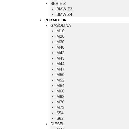
SERIE Z
BMW Z3
BMW Z4
POR MOTOR
GASOLINA
M10
M20
M30
M40
M42
M43
M44
M47
M50
M52
M54
M60
M62
M70
M73
S54
S62
DIESEL