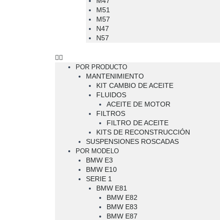
M47
M51
M57
N47
N57
POR PRODUCTO
MANTENIMIENTO
KIT CAMBIO DE ACEITE
FLUIDOS
ACEITE DE MOTOR
FILTROS
FILTRO DE ACEITE
KITS DE RECONSTRUCCIÓN
SUSPENSIONES ROSCADAS
POR MODELO
BMW E3
BMW E10
SERIE 1
BMW E81
BMW E82
BMW E83
BMW E87