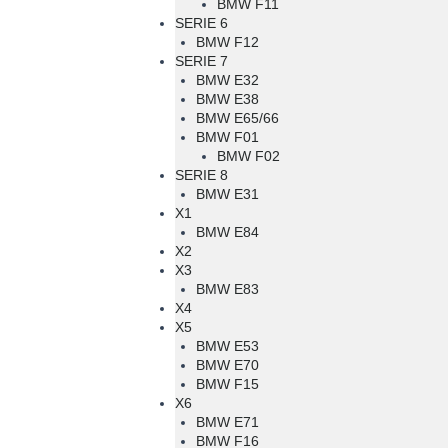
BMW F11
SERIE 6
BMW F12
SERIE 7
BMW E32
BMW E38
BMW E65/66
BMW F01
BMW F02
SERIE 8
BMW E31
X1
BMW E84
X2
X3
BMW E83
X4
X5
BMW E53
BMW E70
BMW F15
X6
BMW E71
BMW F16