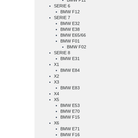
BMW F11
SERIE 6
BMW F12
SERIE 7
BMW E32
BMW E38
BMW E65/66
BMW F01
BMW F02
SERIE 8
BMW E31
X1
BMW E84
X2
X3
BMW E83
X4
X5
BMW E53
BMW E70
BMW F15
X6
BMW E71
BMW F16