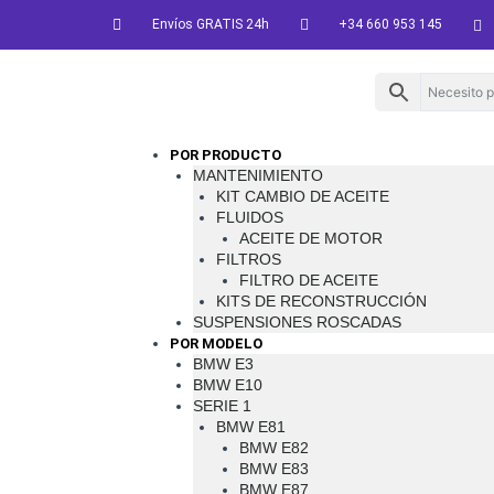
Ir
Envíos GRATIS 24h
+34 660 953 145
al
contenido
Menu
POR PRODUCTO
MANTENIMIENTO
KIT CAMBIO DE ACEITE
FLUIDOS
ACEITE DE MOTOR
FILTROS
FILTRO DE ACEITE
KITS DE RECONSTRUCCIÓN
SUSPENSIONES ROSCADAS
POR MODELO
BMW E3
BMW E10
SERIE 1
BMW E81
BMW E82
BMW E83
BMW E87