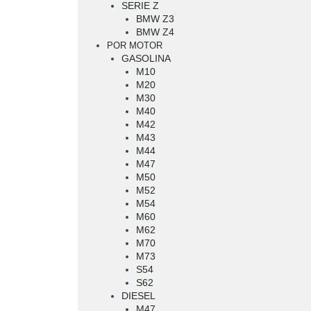
SERIE Z
BMW Z3
BMW Z4
POR MOTOR
GASOLINA
M10
M20
M30
M40
M42
M43
M44
M47
M50
M52
M54
M60
M62
M70
M73
S54
S62
DIESEL
M47