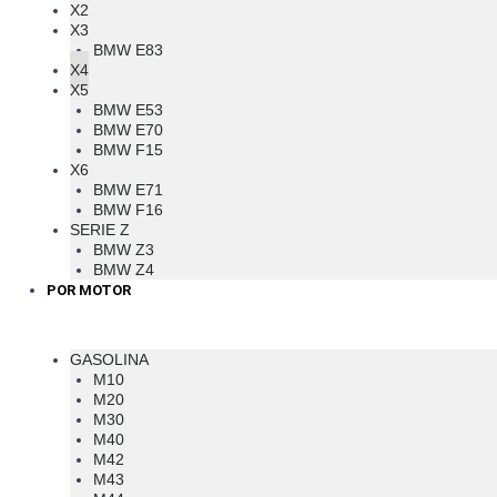
X2
X3
BMW E83
X4
X5
BMW E53
BMW E70
BMW F15
X6
BMW E71
BMW F16
SERIE Z
BMW Z3
BMW Z4
POR MOTOR
GASOLINA
M10
M20
M30
M40
M42
M43