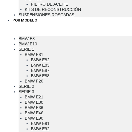
FILTRO DE ACEITE
KITS DE RECONSTRUCCIÓN
SUSPENSIONES ROSCADAS
POR MODELO
BMW E3
BMW E10
SERIE 1
BMW E81
BMW E82
BMW E83
BMW E87
BMW E88
BMW F20
SERIE 2
SERIE 3
BMW E21
BMW E30
BMW E36
BMW E46
BMW E90
BMW E91
BMW E92