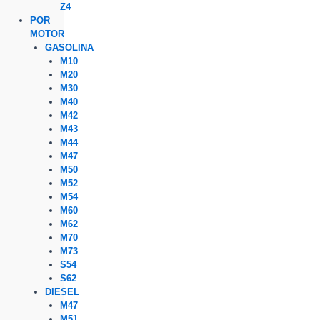
Z4
POR
MOTOR
GASOLINA
M10
M20
M30
M40
M42
M43
M44
M47
M50
M52
M54
M60
M62
M70
M73
S54
S62
DIESEL
M47
M51