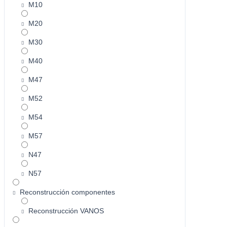
M10
M20
M30
M40
M47
M52
M54
M57
N47
N57
Reconstrucción componentes
Reconstrucción VANOS