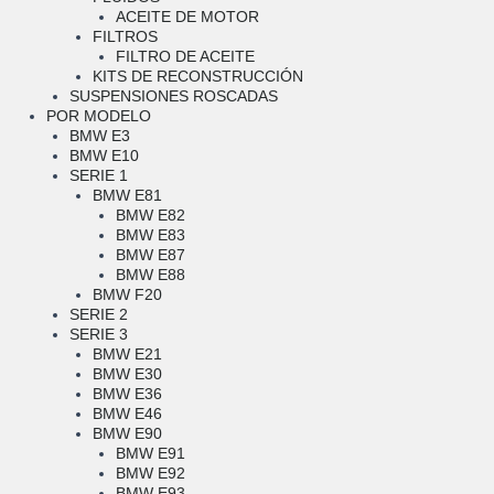
ACEITE DE MOTOR
FILTROS
FILTRO DE ACEITE
KITS DE RECONSTRUCCIÓN
SUSPENSIONES ROSCADAS
POR MODELO
BMW E3
BMW E10
SERIE 1
BMW E81
BMW E82
BMW E83
BMW E87
BMW E88
BMW F20
SERIE 2
SERIE 3
BMW E21
BMW E30
BMW E36
BMW E46
BMW E90
BMW E91
BMW E92
BMW E93