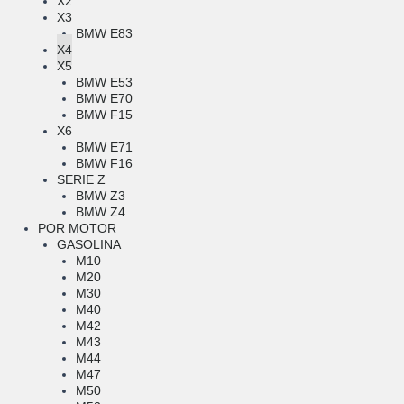
X2
X3
BMW E83
X4
X5
BMW E53
BMW E70
BMW F15
X6
BMW E71
BMW F16
SERIE Z
BMW Z3
BMW Z4
POR MOTOR
GASOLINA
M10
M20
M30
M40
M42
M43
M44
M47
M50