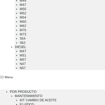
M44
M47
M50
M52
M54
M60
M62
M70
M73
S54
S62
DIESEL
M47
M51
M57
N47
N57
Menu
POR PRODUCTO
MANTENIMIENTO
KIT CAMBIO DE ACEITE
FLUIDOS