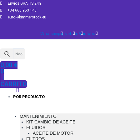
Ir
Envíos GRATIS 24h
al
+34 660 953 145
contenido
euro@bimmerstock.eu
Whatsapp
Instagram
Tiktok
Youtube
0,00
€
0
CARRITO
POR PRODUCTO
MANTENIMIENTO
KIT CAMBIO DE ACEITE
FLUIDOS
ACEITE DE MOTOR
FILTROS