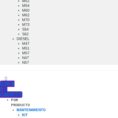
M52
M54
M60
M62
M70
M73
S54
S62
DIESEL
M47
M51
M57
N47
N57
0,00
€
0
CARRITO
POR
PRODUCTO
MANTENIMIENTO
KIT