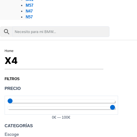
M57
N47
N57
Home
X4
FILTROS
PRECIO
0
€
—
100
€
CATEGORÍAS
Escoge