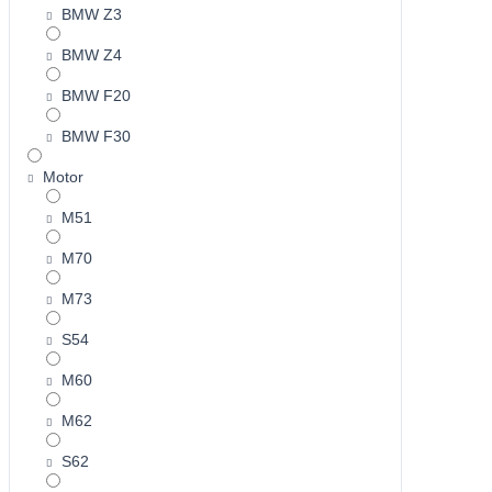
BMW Z3
BMW Z4
BMW F20
BMW F30
Motor
M51
M70
M73
S54
M60
M62
S62