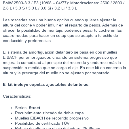
BMW 2500-3.3 / E3 (10/68 – 04/77): Motorizaciones: 2500 / 2800 /
2.8 L / 3.0 S / 3.0 L / 3.0 Si / 3.2 Li / 3.3 L
Las roscadas son una buena opción cuando quieres ajustar la
altura del coche y poder influir en el reparto de pesos. Además de
ofrecer la posibilidad de montaje, podemos pesar tu coche en las
cuatro ruedas para hacer un setup que se adapte a tu estilo de
conducción y preferencias.
El sistema de amortiguación delantero se basa en dos muelles
EIBACH por amortiguador, creando un sistema progresivo que
mejora la comodidad al principio del recorrido y endurece más la
suspensión a medida que se carga el eje. En este kit en concreto la
altura y la precarga del muelle no se ajustan por separado.
El kit incluye copelas ajustables delanteras.
Características:
Series:
Street
Recubrimiento zincado de doble capa
Muelles EIBACH de recorrido progresivo
Posibilidad de certificado TÜV
Rebaja de altura en el eje delantero: 25-85mm