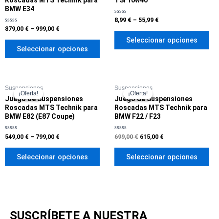
BMW E34
Valorado
8,99
€
–
55,99
€
en
Valorado
879,00
€
–
999,00
€
0
en
de
Seleccionar opciones
0
5
de
Seleccionar opciones
5
El
El
Suspensiones
Suspensiones
precio
precio
¡Oferta!
¡Oferta!
¡Oferta!
¡Oferta!
original
actual
Juego de Suspensiones
Juego de Suspensiones
era:
es:
Roscadas MTS Technik para
Roscadas MTS Technik para
699,00 €.
615,00 €.
BMW E82 (E87 Coupe)
BMW F22 / F23
Valorado
Valorado
549,00
€
–
799,00
€
699,00
€
615,00
€
en
en
0
0
de
de
Seleccionar opciones
Seleccionar opciones
5
5
SUSCRÍBETE A NUESTRA