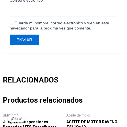
Correo electrónico
*
Guarda mi nombre, correo electrónico y web en este
navegador para la próxima vez que comente.
RELACIONADOS
Productos relacionados
BMW E34
Aceite de motor
¡Oferta!
¡Oferta!
Juego de Suspensiones
ACEITE DE MOTOR RAVENOL
Roscadas MTS Technik para
TSi 10w40