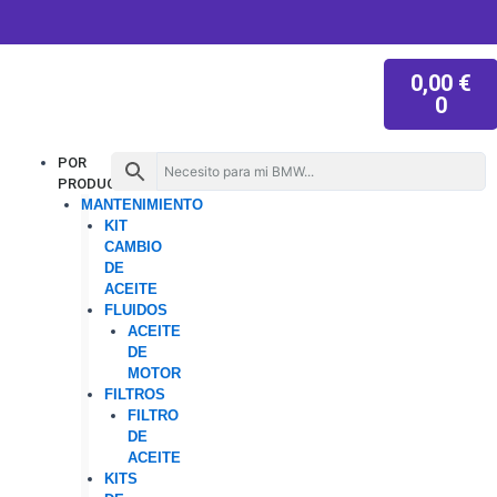
W
I
T
Y
Ir
h
n
i
o
al
a
s
k
u
contenido
t
t
t
t
CAR
s
a
o
u
0,00
€
a
g
k
b
p
r
e
0
p
a
m
Menu
POR
PRODUCTO
MANTENIMIENTO
KIT
CAMBIO
DE
ACEITE
FLUIDOS
ACEITE
DE
MOTOR
FILTROS
FILTRO
DE
ACEITE
KITS