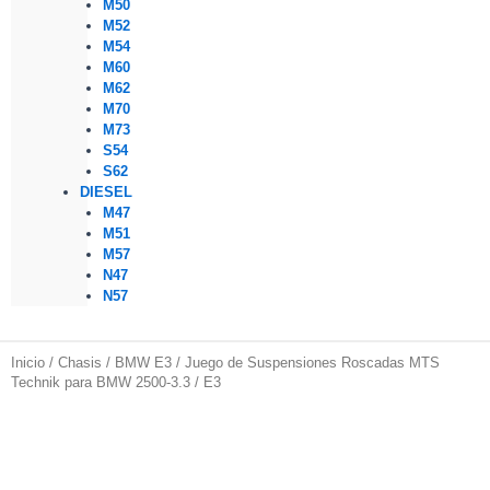
M50
M52
M54
M60
M62
M70
M73
S54
S62
DIESEL
M47
M51
M57
N47
N57
Inicio
/
Chasis
/
BMW E3
/ Juego de Suspensiones Roscadas MTS
Technik para BMW 2500-3.3 / E3