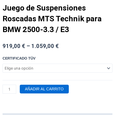
Juego de Suspensiones
Roscadas MTS Technik para
BMW 2500-3.3 / E3
919,00
€
–
1.059,00
€
Juego
CERTIFICADO TÜV
de
Suspensiones
Roscadas
MTS
Technik
para
AÑADIR AL CARRITO
BMW
2500-
3.3
/
E3
cantidad