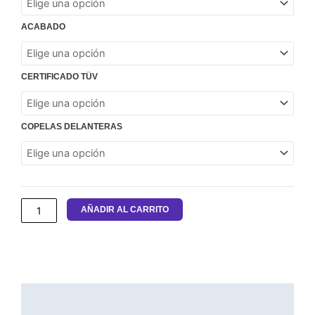
Roscadas
MTS
ACABADO
Technik
para
BMW
E82
CERTIFICADO TÜV
(E87
Coupe)
cantidad
COPELAS DELANTERAS
AÑADIR AL CARRITO
DESCRIPCIÓN