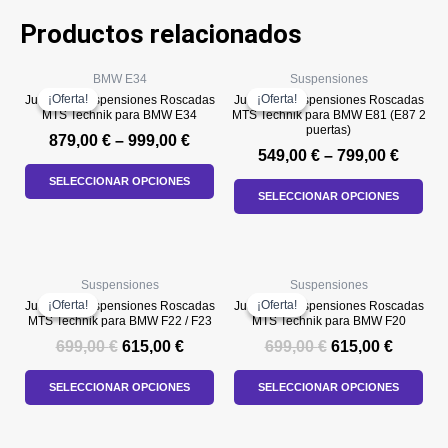
Productos relacionados
BMW E34
Suspensiones
¡Oferta!
¡Oferta!
¡Oferta!
¡Oferta!
Juego de Suspensiones Roscadas
Juego de Suspensiones Roscadas
MTS Technik para BMW E34
MTS Technik para BMW E81 (E87 2
puertas)
879,00
€
–
999,00
€
549,00
€
–
799,00
€
SELECCIONAR OPCIONES
SELECCIONAR OPCIONES
El
El
El
El
Suspensiones
Suspensiones
precio
precio
precio
precio
¡Oferta!
¡Oferta!
¡Oferta!
¡Oferta!
Juego de Suspensiones Roscadas
Juego de Suspensiones Roscadas
MTS Technik para BMW F22 / F23
MTS Technik para BMW F20
original
actual
original
actual
era:
es:
era:
es:
699,00
€
615,00
€
699,00
€
615,00
€
699,00 €.
615,00 €.
699,00 €.
615,00 
SELECCIONAR OPCIONES
SELECCIONAR OPCIONES