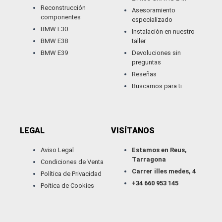
Reconstrucción
Asesoramiento
componentes
especializado
BMW E30
Instalación en nuestro
BMW E38
taller
BMW E39
Devoluciones sin
preguntas
Reseñas
Buscamos para ti
LEGAL
VISÍTANOS
Aviso Legal
Estamos en Reus,
Tarragona
Condiciones de Venta
Carrer illes medes, 4
Política de Privacidad
+34 660 953 145
Poítica de Cookies
W
I
T
Y