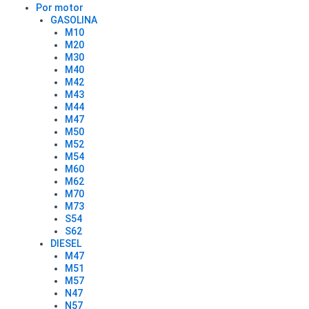
Por motor
GASOLINA
M10
M20
M30
M40
M42
M43
M44
M47
M50
M52
M54
M60
M62
M70
M73
S54
S62
DIESEL
M47
M51
M57
N47
N57