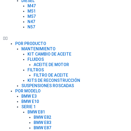
DIESEL
M47
M51
M57
N47
N57
POR PRODUCTO
MANTENIMIENTO
KIT CAMBIO DE ACEITE
FLUIDOS
ACEITE DE MOTOR
FILTROS
FILTRO DE ACEITE
KITS DE RECONSTRUCCIÓN
SUSPENSIONES ROSCADAS
POR MODELO
BMW E3
BMW E10
SERIE 1
BMW E81
BMW E82
BMW E83
BMW E87