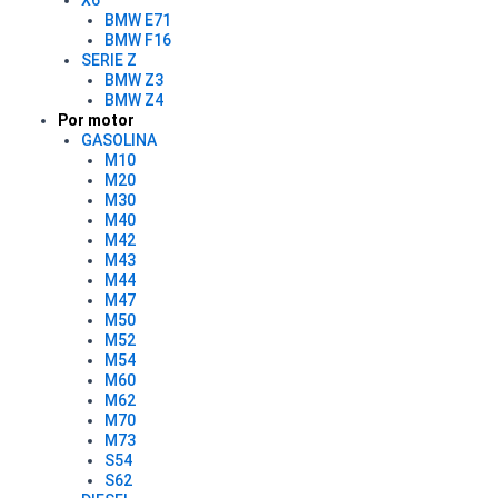
X6
BMW E71
BMW F16
SERIE Z
BMW Z3
BMW Z4
Por motor
GASOLINA
M10
M20
M30
M40
M42
M43
M44
M47
M50
M52
M54
M60
M62
M70
M73
S54
S62