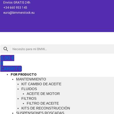
Ir
Envíos GRATIS 24h
al
+34 660 953 145
contenido
euro@bimmerstock.eu
0,00
€
0
CARRITO
POR PRODUCTO
MANTENIMIENTO
KIT CAMBIO DE ACEITE
FLUIDOS
ACEITE DE MOTOR
FILTROS
FILTRO DE ACEITE
KITS DE RECONSTRUCCIÓN
SUSPENSIONES ROSCADAS