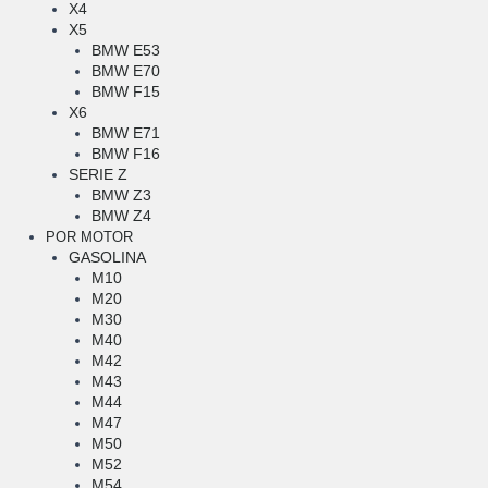
X4
X5
BMW E53
BMW E70
BMW F15
X6
BMW E71
BMW F16
SERIE Z
BMW Z3
BMW Z4
POR MOTOR
GASOLINA
M10
M20
M30
M40
M42
M43
M44
M47
M50
M52
M54