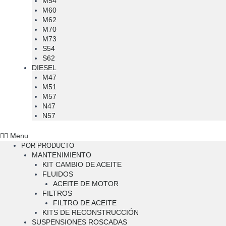
M54
M60
M62
M70
M73
S54
S62
DIESEL
M47
M51
M57
N47
N57
Menu
POR PRODUCTO
MANTENIMIENTO
KIT CAMBIO DE ACEITE
FLUIDOS
ACEITE DE MOTOR
FILTROS
FILTRO DE ACEITE
KITS DE RECONSTRUCCIÓN
SUSPENSIONES ROSCADAS