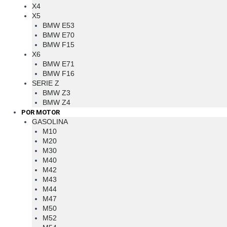
X4
X5
BMW E53
BMW E70
BMW F15
X6
BMW E71
BMW F16
SERIE Z
BMW Z3
BMW Z4
POR MOTOR
GASOLINA
M10
M20
M30
M40
M42
M43
M44
M47
M50
M52