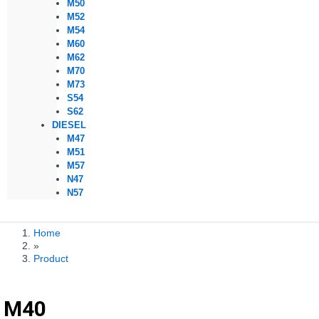
M50
M52
M54
M60
M62
M70
M73
S54
S62
DIESEL
M47
M51
M57
N47
N57
Home
»
Product
M40