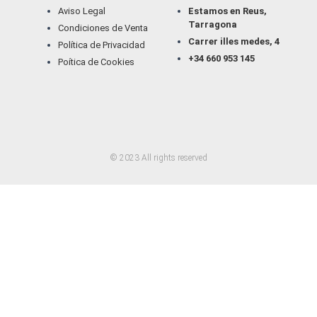
Aviso Legal
Estamos en Reus,
Tarragona
Condiciones de Venta
Carrer illes medes, 4
Política de Privacidad
+34 660 953 145
Poítica de Cookies
W
I
T
Y
h
n
i
o
a
s
k
u
t
t
t
t
s
a
o
u
© 2023 All rights reserved
a
g
k
b
p
r
e
p
a
m