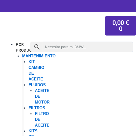
W
I
T
Y
Ir
h
n
i
o
al
a
s
k
u
contenido
t
t
t
t
CAR
s
a
o
u
0,00
€
a
g
k
b
p
r
e
0
p
a
m
Menu
POR
PRODUCTO
MANTENIMIENTO
KIT
CAMBIO
DE
ACEITE
FLUIDOS
ACEITE
DE
MOTOR
FILTROS
FILTRO
DE
ACEITE
KITS