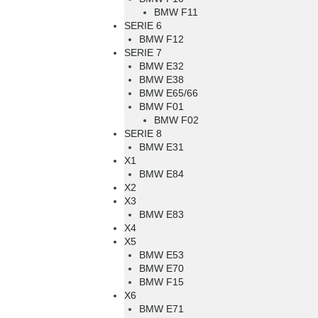
BMW F11
SERIE 6
BMW F12
SERIE 7
BMW E32
BMW E38
BMW E65/66
BMW F01
BMW F02
SERIE 8
BMW E31
X1
BMW E84
X2
X3
BMW E83
X4
X5
BMW E53
BMW E70
BMW F15
X6
BMW E71