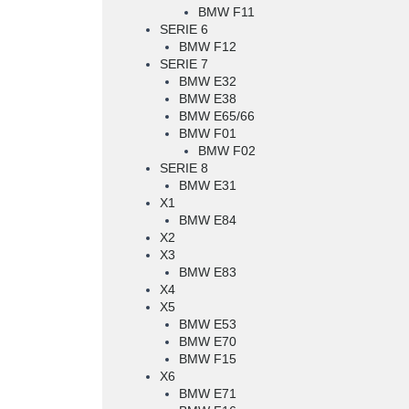
BMW F11
SERIE 6
BMW F12
SERIE 7
BMW E32
BMW E38
BMW E65/66
BMW F01
BMW F02
SERIE 8
BMW E31
X1
BMW E84
X2
X3
BMW E83
X4
X5
BMW E53
BMW E70
BMW F15
X6
BMW E71