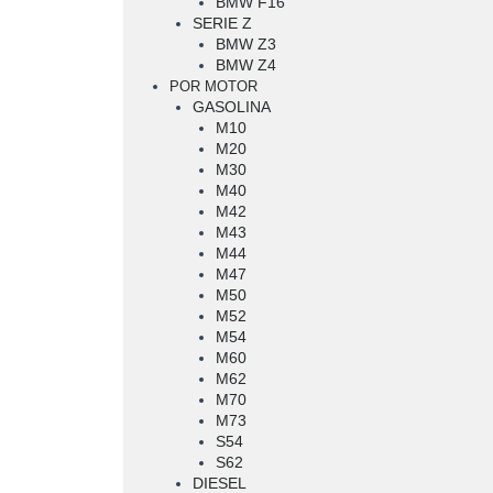
BMW F16
SERIE Z
BMW Z3
BMW Z4
POR MOTOR
GASOLINA
M10
M20
M30
M40
M42
M43
M44
M47
M50
M52
M54
M60
M62
M70
M73
S54
S62
DIESEL