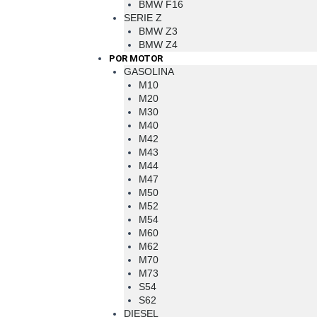
BMW F16
SERIE Z
BMW Z3
BMW Z4
POR MOTOR
GASOLINA
M10
M20
M30
M40
M42
M43
M44
M47
M50
M52
M54
M60
M62
M70
M73
S54
S62
DIESEL