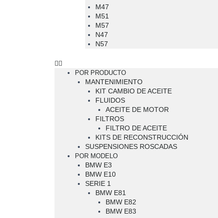
M47
M51
M57
N47
N57
POR PRODUCTO
MANTENIMIENTO
KIT CAMBIO DE ACEITE
FLUIDOS
ACEITE DE MOTOR
FILTROS
FILTRO DE ACEITE
KITS DE RECONSTRUCCIÓN
SUSPENSIONES ROSCADAS
POR MODELO
BMW E3
BMW E10
SERIE 1
BMW E81
BMW E82
BMW E83