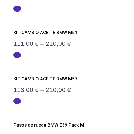
KIT CAMBIO ACEITE BMW M51
111,00
€
–
210,00
€
KIT CAMBIO ACEITE BMW M57
113,00
€
–
210,00
€
Pasos de rueda BMW E39 Pack M
El precio original era: 249,00 €.
El precio actual es: 199,00 €.