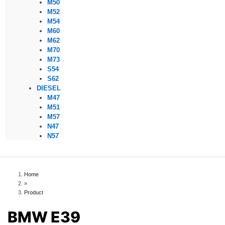
M50
M52
M54
M60
M62
M70
M73
S54
S62
DIESEL
M47
M51
M57
N47
N57
Home
»
Product
BMW E39