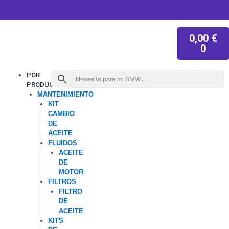
W
I
T
Y
Ir
h
n
i
o
al
a
s
k
u
contenido
t
t
t
t
CAR
s
a
o
u
0,00
€
a
g
k
b
p
r
e
0
p
a
m
Menu
POR
PRODUCTO
MANTENIMIENTO
KIT
CAMBIO
DE
ACEITE
FLUIDOS
ACEITE
DE
MOTOR
FILTROS
FILTRO
DE
ACEITE
KITS