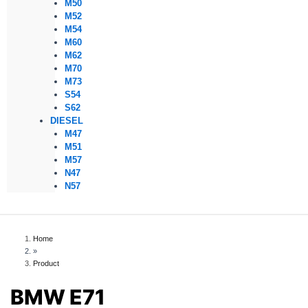
M50
M52
M54
M60
M62
M70
M73
S54
S62
DIESEL
M47
M51
M57
N47
N57
Home
»
Product
BMW E71