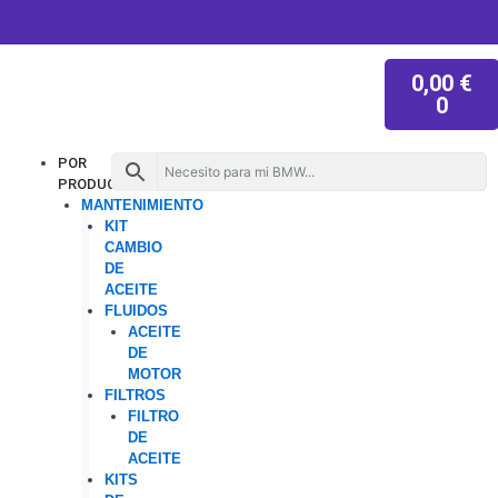
W
I
T
Y
Ir
h
n
i
o
al
a
s
k
u
contenido
t
t
t
t
CAR
s
a
o
u
0,00
€
a
g
k
b
p
r
e
0
p
a
m
Menu
POR
PRODUCTO
MANTENIMIENTO
KIT
CAMBIO
DE
ACEITE
FLUIDOS
ACEITE
DE
MOTOR
FILTROS
FILTRO
DE
ACEITE
KITS