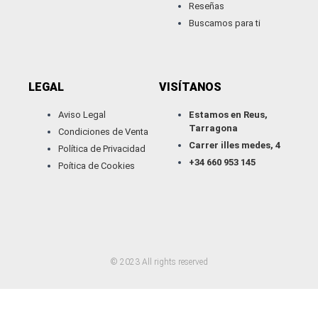
Reseñas
Buscamos para ti
LEGAL
VISÍTANOS
Aviso Legal
Estamos en Reus,
Tarragona
Condiciones de Venta
Carrer illes medes, 4
Política de Privacidad
+34 660 953 145
Poítica de Cookies
W
I
T
Y
h
n
i
o
a
s
k
u
t
t
t
t
s
a
o
u
© 2023 All rights reserved
a
g
k
b
p
r
e
p
a
m