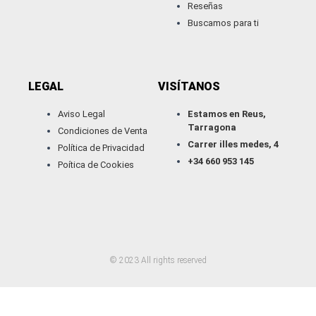
Reseñas
Buscamos para ti
LEGAL
VISÍTANOS
Aviso Legal
Estamos en Reus,
Tarragona
Condiciones de Venta
Carrer illes medes, 4
Política de Privacidad
+34 660 953 145
Poítica de Cookies
W
I
T
Y
h
n
i
o
a
s
k
u
t
t
t
t
s
a
o
u
© 2023 All rights reserved
a
g
k
b
p
r
e
p
a
m