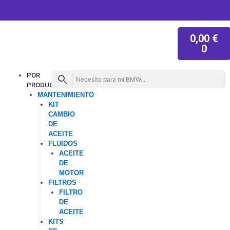
W
I
T
Y
Ir
h
n
i
o
al
a
s
k
u
contenido
t
t
t
t
CAR
s
a
o
u
0,00
€
a
g
k
b
p
r
e
0
p
a
m
Menu
POR
PRODUCTO
MANTENIMIENTO
KIT
CAMBIO
DE
ACEITE
FLUIDOS
ACEITE
DE
MOTOR
FILTROS
FILTRO
DE
ACEITE
KITS