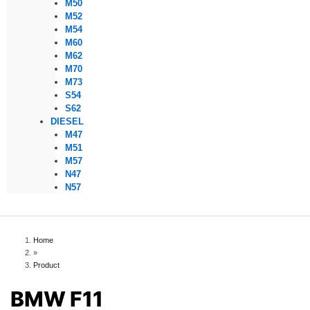
M50
M52
M54
M60
M62
M70
M73
S54
S62
DIESEL
M47
M51
M57
N47
N57
Home
»
Product
BMW F11