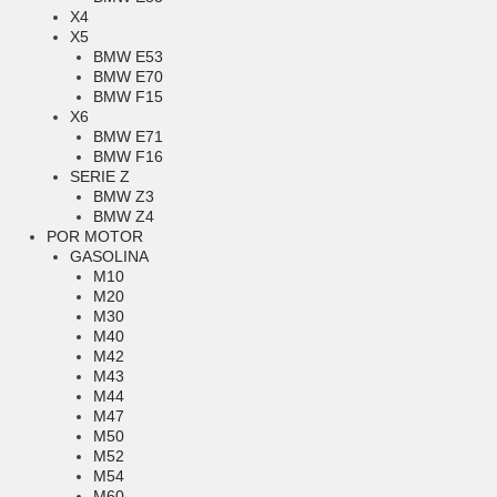
X4
X5
BMW E53
BMW E70
BMW F15
X6
BMW E71
BMW F16
SERIE Z
BMW Z3
BMW Z4
POR MOTOR
GASOLINA
M10
M20
M30
M40
M42
M43
M44
M47
M50
M52
M54
M60