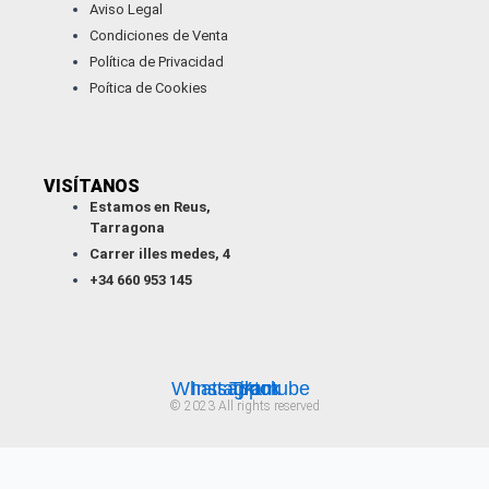
Aviso Legal
Condiciones de Venta
Política de Privacidad
Poítica de Cookies
VISÍTANOS
Estamos en Reus,
Tarragona
Carrer illes medes, 4
+34 660 953 145
Whatsapp
Instagram
Tiktok
Youtube
© 2023 All rights reserved