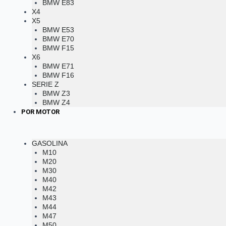
BMW E83
X4
X5
BMW E53
BMW E70
BMW F15
X6
BMW E71
BMW F16
SERIE Z
BMW Z3
BMW Z4
POR MOTOR
GASOLINA
M10
M20
M30
M40
M42
M43
M44
M47
M50