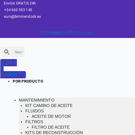
Ir
Envíos GRATIS 24h
al
+34 660 953 145
contenido
euro@bimmerstock.eu
Whatsapp
Instagram
Tiktok
Youtube
0,00
€
0
CARRITO
POR PRODUCTO
MANTENIMIENTO
KIT CAMBIO DE ACEITE
FLUIDOS
ACEITE DE MOTOR
FILTROS
FILTRO DE ACEITE
KITS DE RECONSTRUCCIÓN