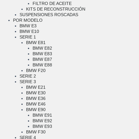
FILTRO DE ACEITE
KITS DE RECONSTRUCCIÓN
SUSPENSIONES ROSCADAS
POR MODELO
BMW E3
BMW E10
SERIE 1
BMW E81
BMW E82
BMW E83
BMW E87
BMW E88
BMW F20
SERIE 2
SERIE 3
BMW E21
BMW E30
BMW E36
BMW E46
BMW E90
BMW E91
BMW E92
BMW E93
BMW F30
SERIE 4